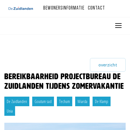
Bewonersinformatie
Contact
overzicht
Bereikbaarheid Projectbureau De
Zuidlanden tijdens zomervakantie
De Zuidlanden
Goutum sud
Techum
Wiarda
De Klamp
Unia