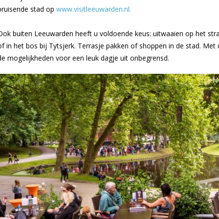
bruisende stad op
www.visitleeuwarden.nl.
Ook buiten Leeuwarden heeft u voldoende keus: uitwaaien op het stra
of in het bos bij Tytsjerk. Terrasje pakken of shoppen in de stad. Met
de mogelijkheden voor een leuk dagje uit onbegrensd.