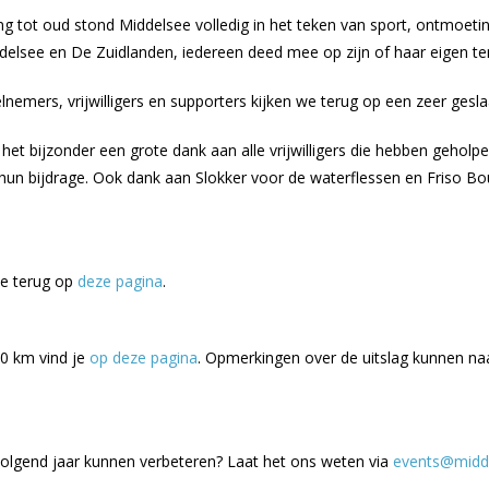
tot oud stond Middelsee volledig in het teken van sport, ontmoeting 
elsee en De Zuidlanden, iedereen deed mee op zijn of haar eigen t
nemers, vrijwilligers en supporters kijken we terug op een zeer gesla
 het bijzonder een grote dank aan alle vrijwilligers die hebben geholp
n bijdrage. Ook dank aan Slokker voor de waterflessen en Friso Bo
je terug op
deze pagina
.
10 km vind je
op deze pagina
. Opmerkingen over de uitslag kunnen n
volgend jaar kunnen verbeteren? Laat het ons weten via
events@midde