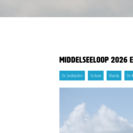
Middelseeloop 2026 e
De Zuidlanden
Techum
Wiarda
De 