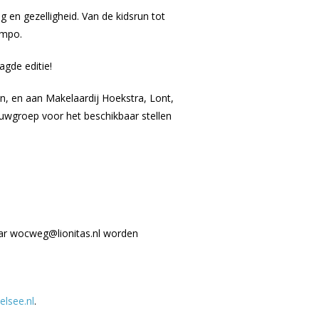
en gezelligheid. Van de kidsrun tot
empo.
agde editie!
en, en aan Makelaardij Hoekstra, Lont,
uwgroep voor het beschikbaar stellen
aar wocweg@lionitas.nl worden
lsee.nl
.