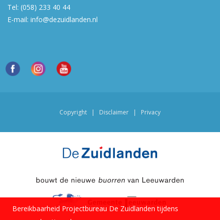
Tel:
(058) 233 40 44
E-mail:
info@dezuidlanden.nl
Copyright
|
Disclaimer
|
Privacy
Bereikbaarheid Projectbureau De Zuidlanden tijdens