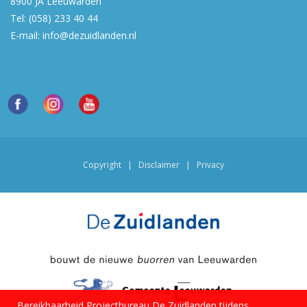
8900 JA
Leeuwarden
Tel:
(058) 233 40 44
E-mail:
info@dezuidlanden.nl
Copyright
|
Disclaimer
|
Privacy
Bereikbaarheid Projectbureau De Zuidlanden tijdens