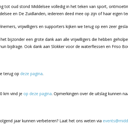
tot oud stond Middelsee volledig in het teken van sport, ontmoeting 
elsee en De Zuidlanden, iedereen deed mee op zijn of haar eigen t
nemers, vrijwilligers en supporters kijken we terug op een zeer gesla
 het bijzonder een grote dank aan alle vrijwilligers die hebben geholp
n bijdrage. Ook dank aan Slokker voor de waterflessen en Friso Bo
je terug op
deze pagina
.
10 km vind je
op deze pagina
. Opmerkingen over de uitslag kunnen n
volgend jaar kunnen verbeteren? Laat het ons weten via
events@midde