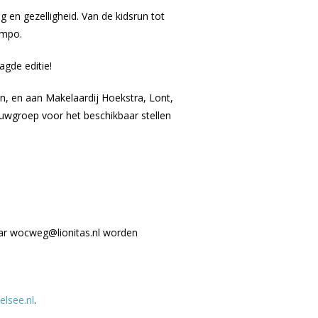
en gezelligheid. Van de kidsrun tot
empo.
agde editie!
en, en aan Makelaardij Hoekstra, Lont,
uwgroep voor het beschikbaar stellen
aar wocweg@lionitas.nl worden
lsee.nl
.