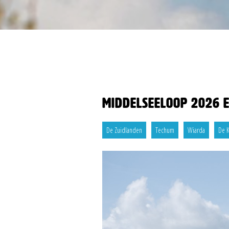
Middelseeloop 2026 e
De Zuidlanden
Techum
Wiarda
De 