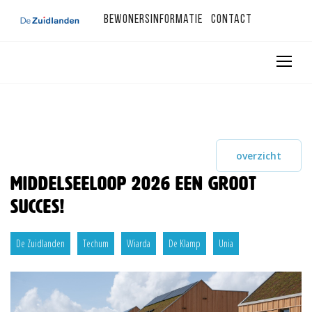
Bewonersinformatie
Contact
overzicht
Middelseeloop 2026 een groot
succes!
De Zuidlanden
Techum
Wiarda
De Klamp
Unia