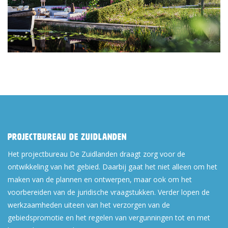
Projectbureau De Zuidlanden
Het projectbureau De Zuidlanden draagt zorg voor de
ontwikkeling van het gebied. Daarbij gaat het niet alleen om het
maken van de plannen en ontwerpen, maar ook om het
voorbereiden van de juridische vraagstukken. Verder lopen de
werkzaamheden uiteen van het verzorgen van de
gebiedspromotie en het regelen van vergunningen tot en met