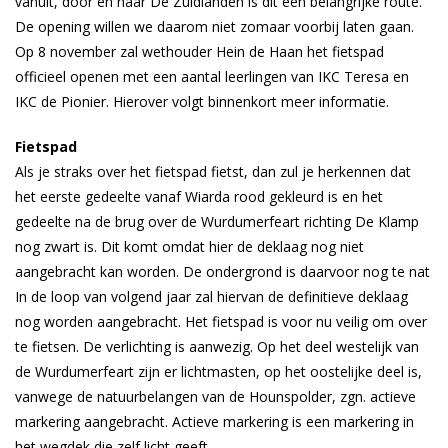
vanuit, door en naar De Zuidlanden is dit een belangrijke route.
De opening willen we daarom niet zomaar voorbij laten gaan.
Op 8 november zal wethouder Hein de Haan het fietspad
officieel openen met een aantal leerlingen van IKC Teresa en
IKC de Pionier. Hierover volgt binnenkort meer informatie.
Fietspad
Als je straks over het fietspad fietst, dan zul je herkennen dat
het eerste gedeelte vanaf Wiarda rood gekleurd is en het
gedeelte na de brug over de Wurdumerfeart richting De Klamp
nog zwart is. Dit komt omdat hier de deklaag nog niet
aangebracht kan worden. De ondergrond is daarvoor nog te nat
In de loop van volgend jaar zal hiervan de definitieve deklaag
nog worden aangebracht. Het fietspad is voor nu veilig om over
te fietsen. De verlichting is aanwezig. Op het deel westelijk van
de Wurdumerfeart zijn er lichtmasten, op het oostelijke deel is,
vanwege de natuurbelangen van de Hounspolder, zgn. actieve
markering aangebracht. Actieve markering is een markering in
het wegdek die zelf licht geeft.