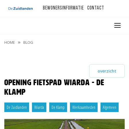
Bewonersinformatie
Contact
HOME
BLOG
overzicht
Opening fietspad Wiarda - De
Klamp
De Zuidlanden
Wiarda
De Klamp
Werkzaamheden
Algemeen