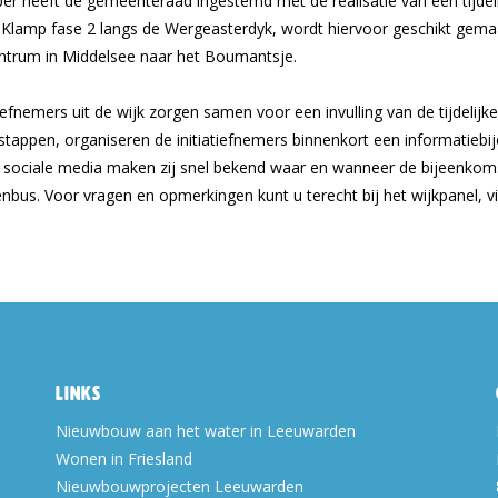
er heeft de gemeenteraad ingestemd met de realisatie van een tijdel
e Klamp fase 2 langs de Wergeasterdyk, wordt hiervoor geschikt gemaak
entrum in Middelsee naar het Boumantsje.
tiefnemers uit de wijk zorgen samen voor een invulling van de tijdel
gstappen, organiseren de initiatiefnemers binnenkort een informatieb
ia sociale media maken zij snel bekend waar en wanneer de bijeenkom
nbus. Voor vragen en opmerkingen kunt u terecht bij het wijkpanel, vi
Links
Nieuwbouw aan het water in Leeuwarden
Wonen in Friesland
Nieuwbouwprojecten Leeuwarden