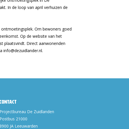
ijke ontmoetingsplek in De
t. In de loop van april verhuizen de
ijke ontmoetingsplek. Om bewoners goed
ijeenkomst. Op de website van het
st plaatsvindt. Direct aanwonenden
a info@dezuidlander.nl.
Contact
Projectbureau De Zuidlanden
Postbus 21000
8900 JA
Leeuwarden