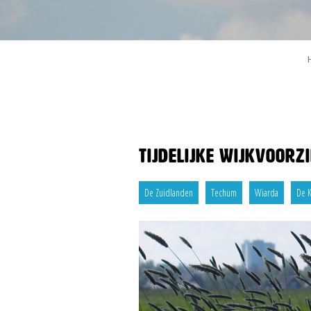
Tijdelijke wijkvoorz
De Zuidlanden
Techum
Wiarda
De 