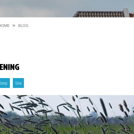
HOME
BLOG
iening
Klamp
Unia