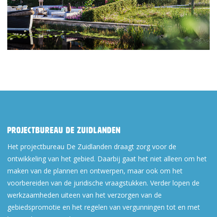
Projectbureau De Zuidlanden
Het projectbureau De Zuidlanden draagt zorg voor de
ontwikkeling van het gebied. Daarbij gaat het niet alleen om het
maken van de plannen en ontwerpen, maar ook om het
voorbereiden van de juridische vraagstukken. Verder lopen de
werkzaamheden uiteen van het verzorgen van de
gebiedspromotie en het regelen van vergunningen tot en met