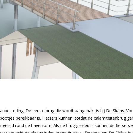
anbesteding. De eerste brug die wordt aangepakt is bij De Skâns. V
otjes bereikbaar is. Fietsers kunnen, totdat de calamiteitenbrug ge
mgeleid rond de havenkom. Als de brug gereed is kunnen de fietsers 
aar verwachting plaatsvinden in mei/juni/juli. De weg van De Skâns i