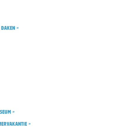
 daken »
seum »
mervakantie »