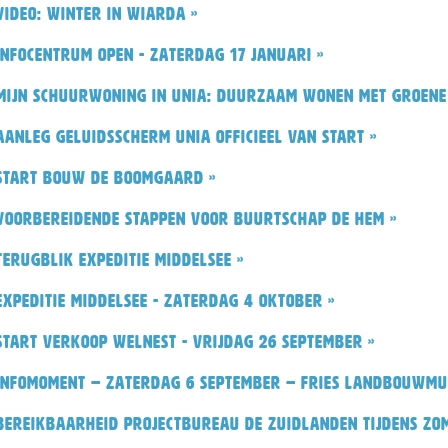
Video: Winter in Wiarda »
Infocentrum open - zaterdag 17 januari »
Mijn Schuurwoning in Unia: duurzaam wonen met groene
Aanleg geluidsscherm Unia officieel van start »
Start bouw De Boomgaard »
Voorbereidende stappen voor buurtschap De Hem »
Terugblik Expeditie Middelsee »
Expeditie Middelsee - zaterdag 4 oktober »
Start verkoop Welnest - vrijdag 26 september »
Infomoment – zaterdag 6 september – Fries Landbouwmu
Bereikbaarheid Projectbureau De Zuidlanden tijdens zo