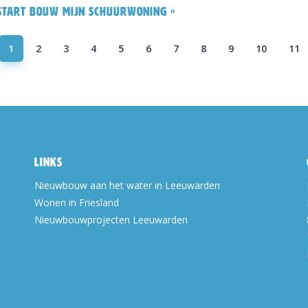
Start bouw Mijn Schuurwoning »
1
2
3
4
5
6
7
8
9
10
11
Links
Nieuwbouw aan het water in Leeuwarden
Wonen in Friesland
Nieuwbouwprojecten Leeuwarden