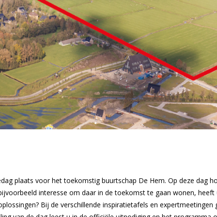
iedag plaats voor het toekomstig buurtschap De Hem. Op deze dag hor
bijvoorbeeld interesse om daar in de toekomst te gaan wonen, heeft u 
lossingen? Bij de verschillende inspiratietafels en expertmeetingen 
ling van de dag leest u in de officiële uitnodiging en het programma 