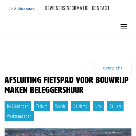
Bewonersinformatie
Contact
overzicht
Afsluiting fietspad voor bouwrijp
maken Beleggershuur
De Zuidlanden
Techum
Wiarda
De Klamp
Unia
De Hem
Werkzaamheden