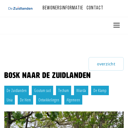
Bewonersinformatie
Contact
overzicht
BOSK naar De Zuidlanden
De Zuidlanden
Goutum sud
Techum
Wiarda
De Klamp
Unia
De Hem
Ontwikkelingen
Algemeen