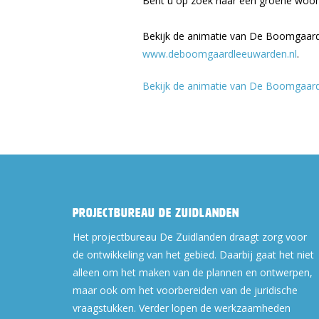
Bent u op zoek naar een groene woo
Bekijk de animatie van De Boomgaard
www.deboomgaardleeuwarden.nl
.
Bekijk de animatie van De Boomgaard
Projectbureau De Zuidlanden
Het projectbureau De Zuidlanden draagt zorg voor
de ontwikkeling van het gebied. Daarbij gaat het niet
alleen om het maken van de plannen en ontwerpen,
maar ook om het voorbereiden van de juridische
vraagstukken. Verder lopen de werkzaamheden