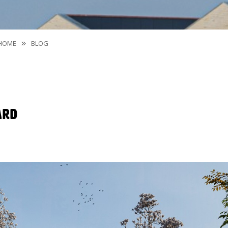
HOME
BLOG
ard