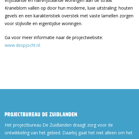
vrijstaande en halfvrijstaande woningen aan de straat
Kraneblom vallen op door hun moderne, luxe uitstraling: houten
gevels en een karakteristiek overstek met vaste lamellen zorgen
voor stijlvolle en eigentijdse woningen.
Ga voor meer informatie naar de projectwebsite:
www.despjocht.nl.
Projectbureau De Zuidlanden
Het projectbureau De Zuidlanden draagt zorg voor de
ontwikkeling van het gebied. Daarbij gaat het niet alleen om het