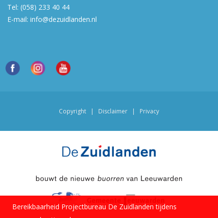
Tel:
(058) 233 40 44
E-mail:
info@dezuidlanden.nl
Copyright
|
Disclaimer
|
Privacy
Bereikbaarheid Projectbureau De Zuidlanden tijdens