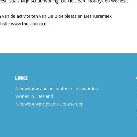
west, zoals Mijn Schuurwoning, De Holtfeart, Houtryk en Welnest.
an de activiteiten van De Bloeipleats en Lies Keramiek.
bsite www.thuisinunia.nl.
Links
Nieuwbouw aan het water in Leeuwarden
Wonen in Friesland
Nieuwbouwprojecten Leeuwarden