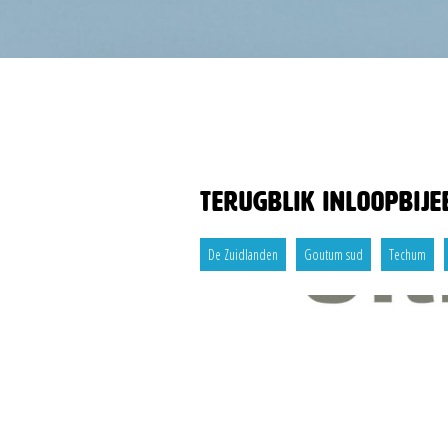
Terugblik inloopbije
De Zuidlanden
Goutum sud
Techum