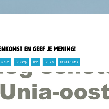
enkomst en geef je mening!
Wiarda
De Klamp
Unia
De Hem
Ontwikkelingen