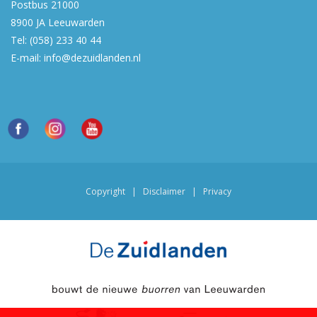
Postbus 21000
8900 JA
Leeuwarden
Tel:
(058) 233 40 44
E-mail:
info@dezuidlanden.nl
Copyright
|
Disclaimer
|
Privacy