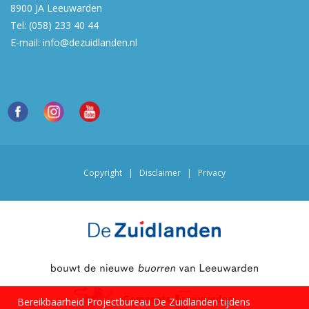
8900 JA
Leeuwarden
Tel:
(058) 233 40 44
E-mail:
info@dezuidlanden.nl
Copyright
|
Disclaimer
|
Privacy
Bereikbaarheid Projectbureau De Zuidlanden tijdens