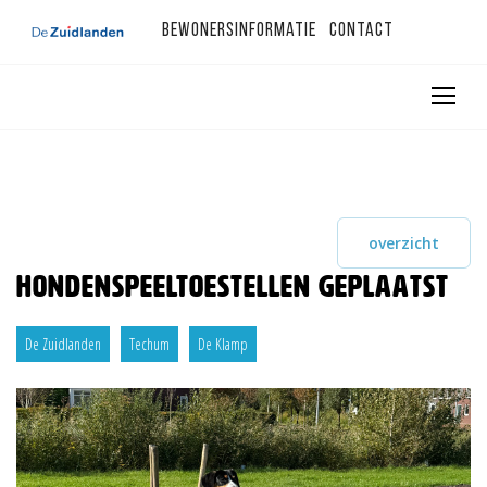
Bewonersinformatie
Contact
overzicht
Hondenspeeltoestellen geplaatst
De Zuidlanden
Techum
De Klamp