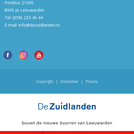
Postbus 21000
8900 JA
Leeuwarden
Tel:
(058) 233 40 44
E-mail:
info@dezuidlanden.nl
Copyright
|
Disclaimer
|
Privacy