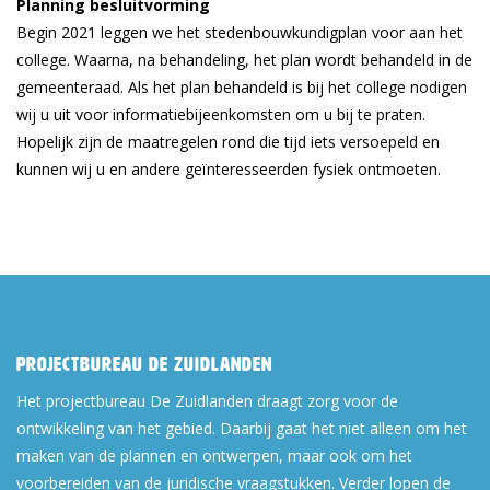
Planning besluitvorming
Begin 2021 leggen we het stedenbouwkundigplan voor aan het
college. Waarna, na behandeling, het plan wordt behandeld in de
gemeenteraad. Als het plan behandeld is bij het college nodigen
wij u uit voor informatiebijeenkomsten om u bij te praten.
Hopelijk zijn de maatregelen rond die tijd iets versoepeld en
kunnen wij u en andere geïnteresseerden fysiek ontmoeten.
Projectbureau De Zuidlanden
Het projectbureau De Zuidlanden draagt zorg voor de
ontwikkeling van het gebied. Daarbij gaat het niet alleen om het
maken van de plannen en ontwerpen, maar ook om het
voorbereiden van de juridische vraagstukken. Verder lopen de