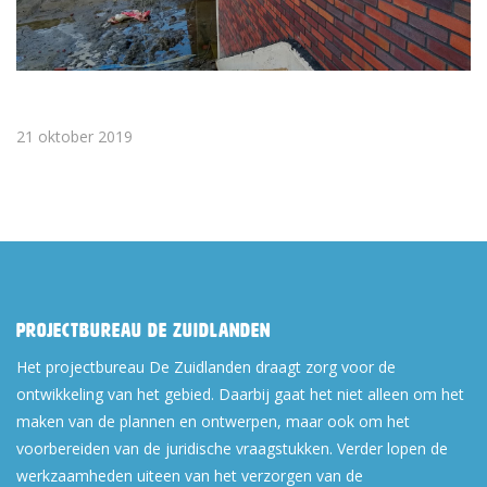
21 oktober 2019
Projectbureau De Zuidlanden
Het projectbureau De Zuidlanden draagt zorg voor de
ontwikkeling van het gebied. Daarbij gaat het niet alleen om het
maken van de plannen en ontwerpen, maar ook om het
voorbereiden van de juridische vraagstukken. Verder lopen de
werkzaamheden uiteen van het verzorgen van de