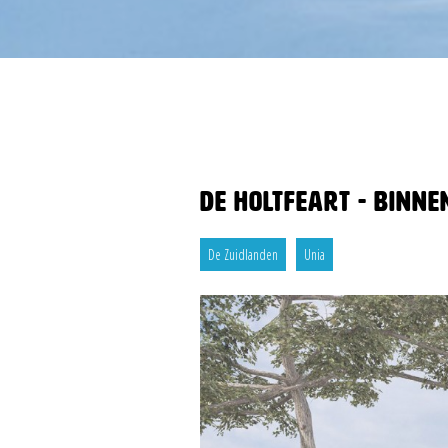
De Holtfeart - binne
De Zuidlanden
Unia