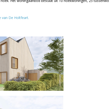
hoek. Het woningaanbod bestaat uit 10 hoekwoningen, 25 tussenwo
 van De Holtfeart.