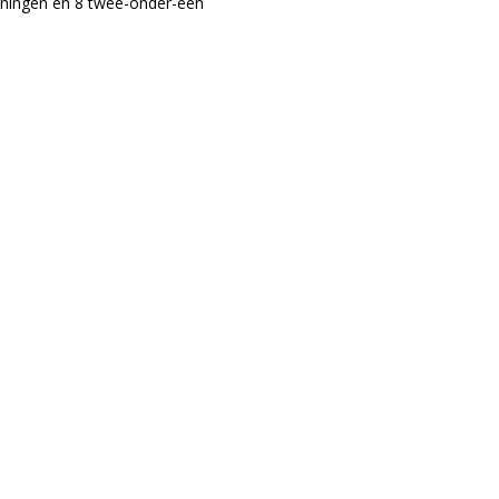
ningen en 8 twee-onder-een