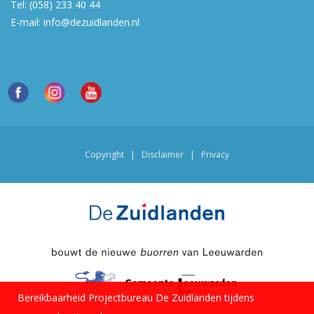
Tel:
(058) 233 40 44
E-mail:
info@dezuidlanden.nl
Copyright
|
Disclaimer
|
Privacy
Bereikbaarheid Projectbureau De Zuidlanden tijdens