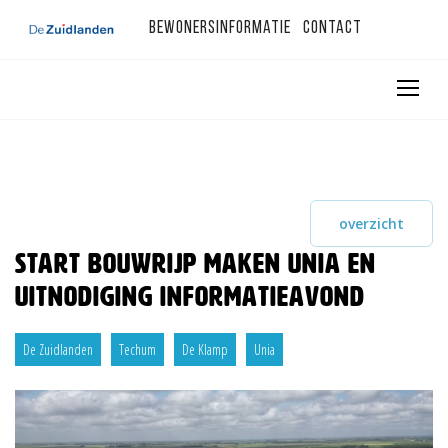
Bewonersinformatie
Contact
overzicht
Start bouwrijp maken Unia en
uitnodiging informatieavond
De Zuidlanden
Techum
De Klamp
Unia