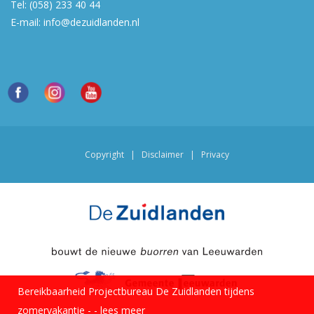
Tel:
(058) 233 40 44
E-mail:
info@dezuidlanden.nl
Copyright
|
Disclaimer
|
Privacy
Bereikbaarheid Projectbureau De Zuidlanden tijdens
zomervakantie -
-
lees meer