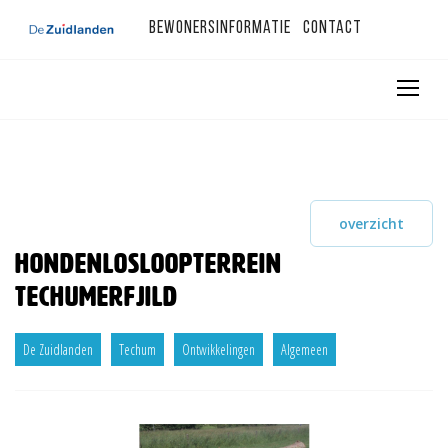
Bewonersinformatie
Contact
overzicht
Hondenlosloopterrein
Techumerfjild
De Zuidlanden
Techum
Ontwikkelingen
Algemeen