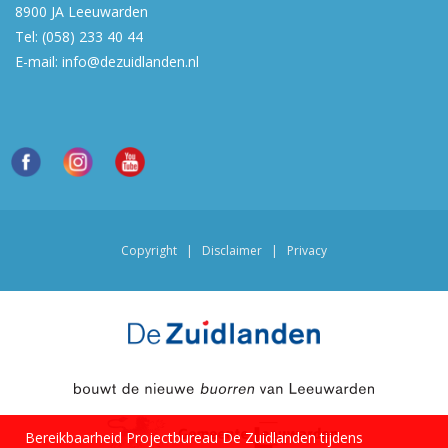
8900 JA
Leeuwarden
Tel:
(058) 233 40 44
E-mail:
info@dezuidlanden.nl
Copyright
|
Disclaimer
|
Privacy
Bereikbaarheid Projectbureau De Zuidlanden tijdens