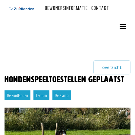
Bewonersinformatie
Contact
overzicht
Hondenspeeltoestellen geplaatst
De Zuidlanden
Techum
De Klamp