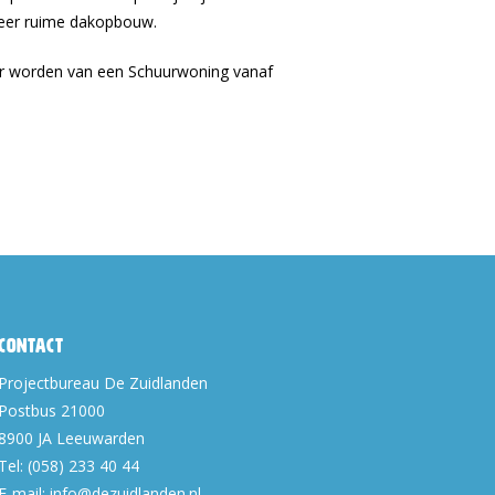
zeer ruime dakopbouw.
ar worden van een Schuurwoning vanaf
Contact
Projectbureau De Zuidlanden
Postbus 21000
8900 JA
Leeuwarden
Tel:
(058) 233 40 44
E-mail:
info@dezuidlanden.nl