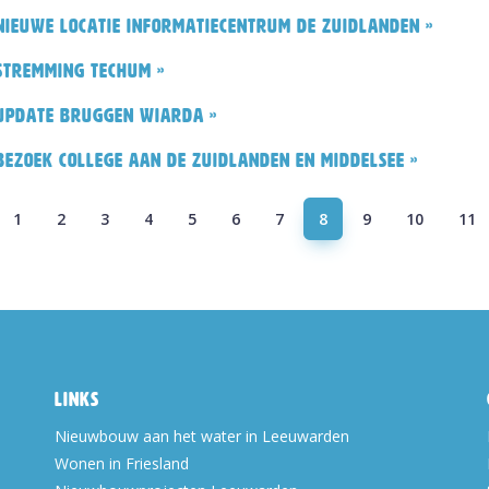
Nieuwe locatie informatiecentrum De Zuidlanden »
Stremming Techum »
Update bruggen Wiarda »
Bezoek college aan De Zuidlanden en Middelsee »
1
2
3
4
5
6
7
8
9
10
11
Links
Nieuwbouw aan het water in Leeuwarden
Wonen in Friesland