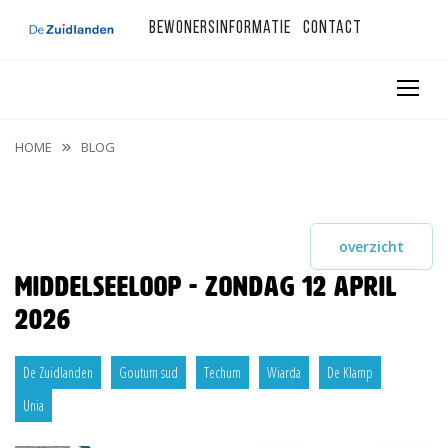
Bewonersinformatie
Contact
HOME
BLOG
overzicht
Middelseeloop - zondag 12 april
2026
De Zuidlanden
Goutum sud
Techum
Wiarda
De Klamp
Unia