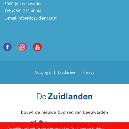
8900 JA
Leeuwarden
Tel:
(058) 233 40 44
E-mail:
info@dezuidlanden.nl
Copyright
|
Disclaimer
|
Privacy
Bereikbaarheid Projectbureau De Zuidlanden tijdens