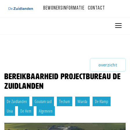
Bewonersinformatie
Contact
overzicht
Bereikbaarheid Projectbureau De
Zuidlanden
De Zuidlanden
Goutum sud
Techum
Wiarda
De Klamp
Unia
De Hem
Algemeen