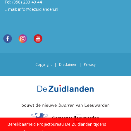
Tel:
(058) 233 40 44
E-mail:
info@dezuidlanden.nl
Copyright
|
Disclaimer
|
Privacy
Bereikbaarheid Projectbureau De Zuidlanden tijdens