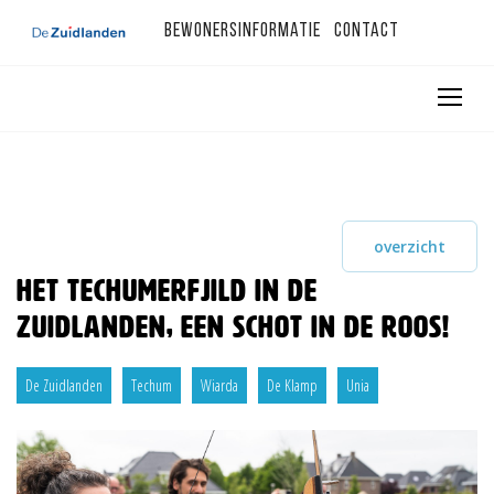
Bewonersinformatie
Contact
overzicht
Het Techumerfjild in De
Zuidlanden, een schot in de roos!
De Zuidlanden
Techum
Wiarda
De Klamp
Unia