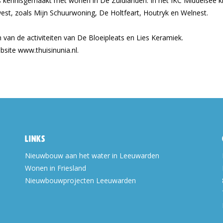
 kennisgemaakt met wonen in De Zuidlanden. In het IKC Middelsee 
west, zoals Mijn Schuurwoning, De Holtfeart, Houtryk en Welnest.
an de activiteiten van De Bloeipleats en Lies Keramiek.
bsite www.thuisinunia.nl.
Links
Nieuwbouw aan het water in Leeuwarden
Wonen in Friesland
Nieuwbouwprojecten Leeuwarden