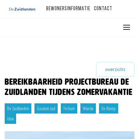
Bewonersinformatie
Contact
overzicht
Bereikbaarheid Projectbureau De
Zuidlanden tijdens zomervakantie
De Zuidlanden
Goutum sud
Techum
Wiarda
De Klamp
Unia