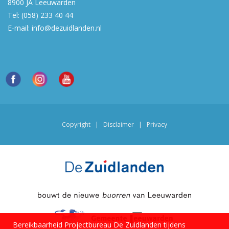
8900 JA
Leeuwarden
Tel:
(058) 233 40 44
E-mail:
info@dezuidlanden.nl
Copyright
|
Disclaimer
|
Privacy
Bereikbaarheid Projectbureau De Zuidlanden tijdens