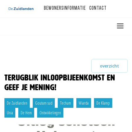
Bewonersinformatie
Contact
overzicht
Terugblik inloopbijeenkomst en
geef je mening!
De Zuidlanden
Goutum sud
Techum
Wiarda
De Klamp
Unia
De Hem
Ontwikkelingen