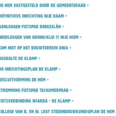
De Hem vastgesteld door de gemeenteraad »
Definitieve inrichting Nije Daam »
Aanleggen fietspad Doekeslân »
Neerleggen van grond/klei It Nije Hiem »
Kom niet op het bouwterrein Unia »
Bushalte De Klamp »
DO inrichtingsplan De Klamp »
Besluitvorming De Hem »
Stremming fietspad Techumerpaad »
Fietsverbinding Wiarda - De Klamp »
College van b. en w. legt stedenbouwkundigplan De Hem