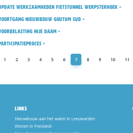
Update werkzaamheden fietstunnel Werpsterhoek »
Voortgang nieuwbouw Goutum Sud »
Voorbelasting Nije Daam »
Participatieproces »
1
2
3
4
5
6
7
8
9
10
11
Links
Nieuwbouw aan het water in Leeuwarden
Wonen in Friesland