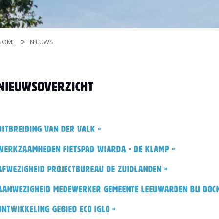
HOME
NIEUWS
Nieuwsoverzicht
Uitbreiding Van der Valk »
Werkzaamheden fietspad Wiarda - De Klamp »
Afwezigheid Projectbureau De Zuidlanden »
Aanwezigheid medewerker gemeente Leeuwarden bij Dock
Ontwikkeling gebied Eco Iglo »