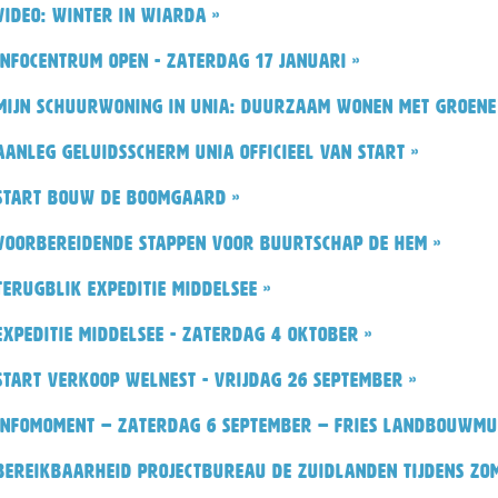
Video: Winter in Wiarda »
Infocentrum open - zaterdag 17 januari »
Mijn Schuurwoning in Unia: duurzaam wonen met groene
Aanleg geluidsscherm Unia officieel van start »
Start bouw De Boomgaard »
Voorbereidende stappen voor buurtschap De Hem »
Terugblik Expeditie Middelsee »
Expeditie Middelsee - zaterdag 4 oktober »
Start verkoop Welnest - vrijdag 26 september »
Infomoment – zaterdag 6 september – Fries Landbouwmu
Bereikbaarheid Projectbureau De Zuidlanden tijdens zo