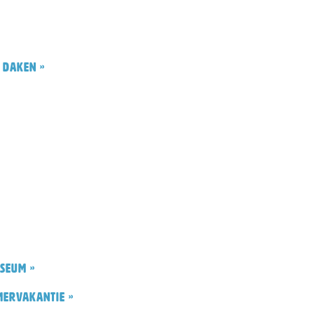
 daken »
seum »
mervakantie »