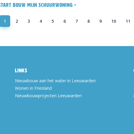
Start bouw Mijn Schuurwoning »
1
2
3
4
5
6
7
8
9
10
11
Links
Nieuwbouw aan het water in Leeuwarden
Wonen in Friesland
Nieuwbouwprojecten Leeuwarden