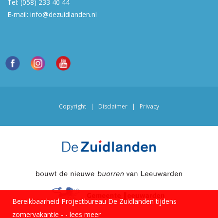
Tel:
(058) 233 40 44
E-mail:
info@dezuidlanden.nl
Copyright
|
Disclaimer
|
Privacy
Bereikbaarheid Projectbureau De Zuidlanden tijdens
zomervakantie -
-
lees meer