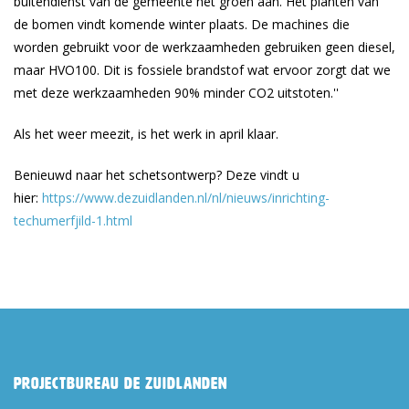
buitendienst van de gemeente het groen aan. Het planten van
de bomen vindt komende winter plaats. De machines die
worden gebruikt voor de werkzaamheden gebruiken geen diesel,
maar HVO100. Dit is fossiele brandstof wat ervoor zorgt dat we
met deze werkzaamheden 90% minder CO2 uitstoten.''
Als het weer meezit, is het werk in april klaar.
Benieuwd naar het schetsontwerp? Deze vindt u
hier:
https://www.dezuidlanden.nl/nl/nieuws/inrichting-
techumerfjild-1.html
Projectbureau De Zuidlanden